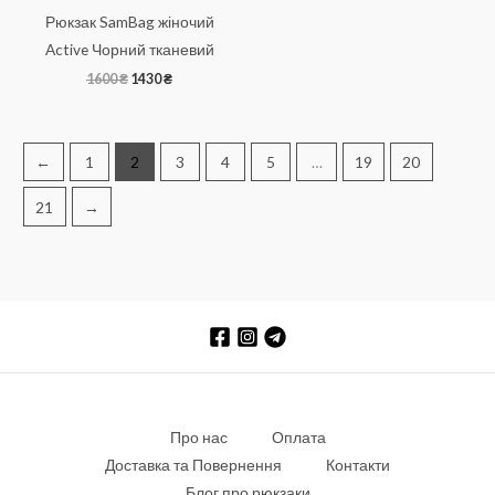
Рюкзак SamBag жіночий
Active Чорний тканевий
Оригінальна
Поточна
1600
₴
1430
₴
ціна:
ціна:
1600 ₴.
1430 ₴.
←
1
2
3
4
5
…
19
20
21
→
Про нас
Оплата
Доставка та Повернення
Контакти
Блог про рюкзаки