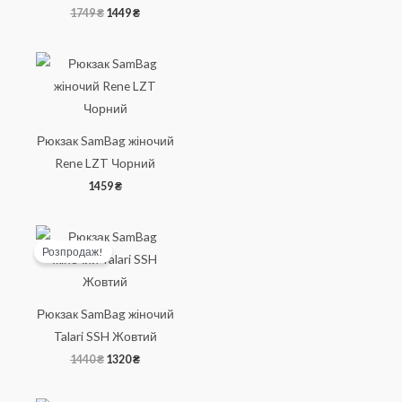
Оригінальна
Поточна
1749
₴
1449
₴
ціна:
ціна:
1749 ₴.
1449 ₴.
Рюкзак SamBag жіночий
Rene LZT Чорний
1459
₴
Розпродаж!
Рюкзак SamBag жіночий
Talari SSH Жовтий
Оригінальна
Поточна
1440
₴
1320
₴
ціна:
ціна:
1440 ₴.
1320 ₴.