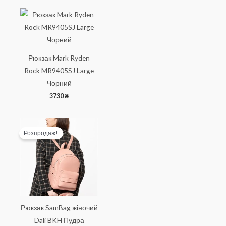
Рюкзак Mark Ryden
Rock MR9405SJ Large
Чорний
3730
₴
Розпродаж!
Рюкзак SamBag жіночий
Dali BKH Пудра