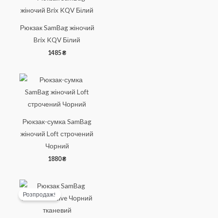
Рюкзак SamBag жіночий
Brix KQV Білий
1485
₴
Рюкзак-сумка SamBag
жіночий Loft строчений
Чорний
1880
₴
Розпродаж!