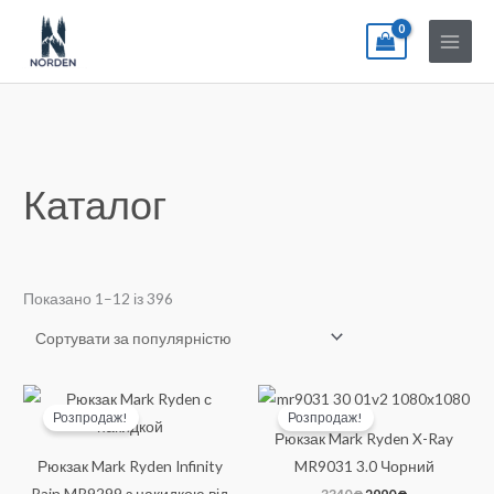
Перейти
до
вмісту
Каталог
Відсортовано
Показано 1–12 із 396
за
популярністю
Розпродаж!
Розпродаж!
Рюкзак Mark Ryden X-Ray
Рюкзак Mark Ryden Infinity
MR9031 3.0 Чорний
Rain MR9299 з накидкою від