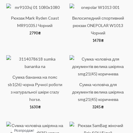
Рюкзак Mark Ryden Coast
Велосипедний спортивний
MR9103SJ Чорний
рюкзак ONEPOLAR W1013
Чорний
2790
₴
1478
₴
Сумка бананка на пояс
sb1(26) чорна Ручної роботи
Сумка чоловіча для
з натуральної шкіри crazy
документів велика шкіряна
horse.
smg21(45) коричнева
1630
₴
3245
₴
Розпродаж!