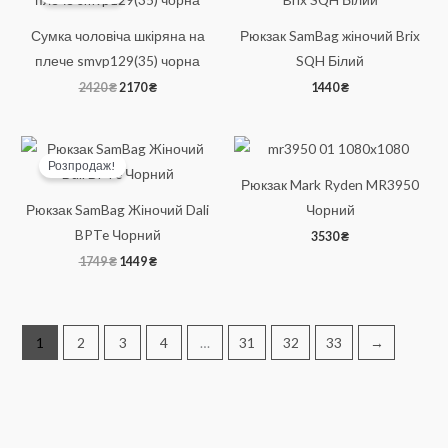
Сумка чоловіча шкіряна на
Рюкзак SamBag жіночий Brix
плече smvp129(35) чорна
SQH Білий
Оригінальна
Поточна
2420
₴
2170
₴
1440
₴
ціна:
ціна:
2420 ₴.
2170 ₴.
Розпродаж!
Рюкзак Mark Ryden MR3950
Рюкзак SamBag Жіночий Dali
Чорний
BPTe Чорний
3530
₴
Оригінальна
Поточна
1749
₴
1449
₴
ціна:
ціна:
1749 ₴.
1449 ₴.
1
2
3
4
…
31
32
33
→