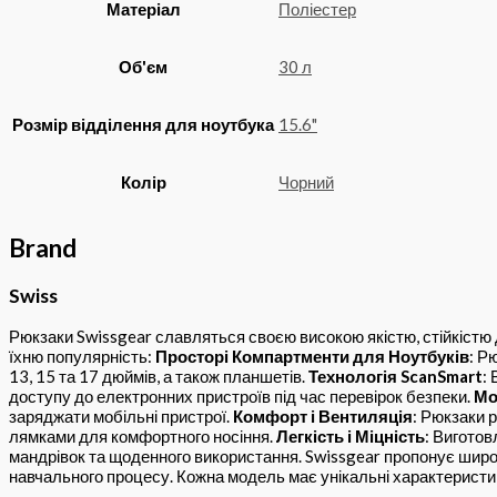
Матеріал
Поліестер
Об'єм
30 л
Розмір відділення для ноутбука
15.6"
Колір
Чорний
Brand
Swiss
Рюкзаки Swissgear славляться своєю високою якістю, стійкістю
їхню популярність:
Просторі Компартменти для Ноутбуків
: Р
13, 15 та 17 дюймів, а також планшетів.
Технологія ScanSmart
:
доступу до електронних пристроїв під час перевірок безпеки.
Мо
заряджати мобільні пристрої.
Комфорт і Вентиляція
: Рюкзаки 
лямками для комфортного носіння.
Легкість і Міцність
: Виготов
мандрівок та щоденного використання. Swissgear пропонує широк
навчального процесу. Кожна модель має унікальні характеристик