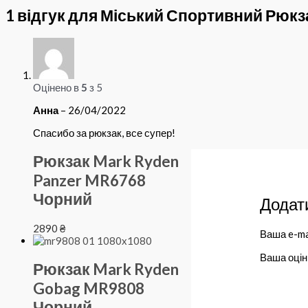
1 відгук для
Міський Спортивний Рюкзак 
Оцінено в
5
з 5
Анна
–
26/04/2022
Спасибо за рюкзак, все супер!
Рюкзак Mark Ryden
Panzer MR6768
Чорний
Додати
2890
₴
Ваша e-ma
Ваша оці
Рюкзак Mark Ryden
Gobag MR9808
Чорний