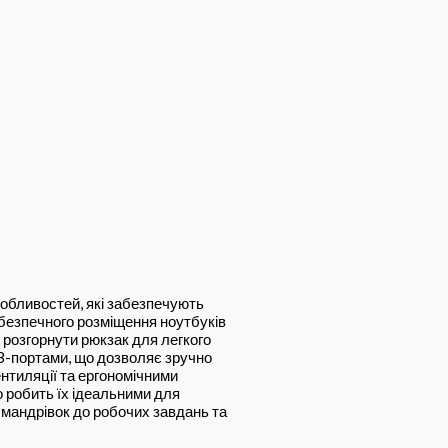
собливостей, які забезпечують
безпечного розміщення ноутбуків
 розгорнути рюкзак для легкого
B-портами, що дозволяє зручно
ентиляції та ергономічними
о робить їх ідеальними для
 мандрівок до робочих завдань та