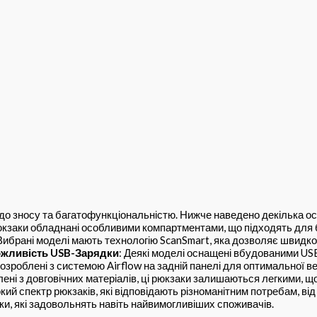
 до зносу та багатофункціональністю. Нижче наведено декілька о
юкзаки обладнані особливими компартментами, що підходять для 
 Вибрані моделі мають технологію ScanSmart, яка дозволяє швидко
жливість USB-Зарядки
: Деякі моделі оснащені вбудованими US
розроблені з системою Airflow на задній панелі для оптимальної в
лені з довговічних матеріалів, ці рюкзаки залишаються легкими, щ
ий спектр рюкзаків, які відповідають різноманітним потребам, від
и, які задовольнять навіть найвимогливіших споживачів.