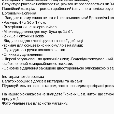
Структура рюкзака напівжорстка, рюкзак не розповзається як “мі
Подвійний матеріал – рюкзак зроблений із щільного поліестеру
Ергономічна спинка
– Завдяки цьому спина не потіє і не втомлюється!
Ергономічні пл
-Розміри: 47 х 36 х 17 см.
-Внутрішня кишеня-органайзер;
-М’яке відділення для ноутбука до 15,6″;
-2 кишені сіточки з боків
-Відділення для ключів ручок та іншої дрібниці
-тримач для сонцезахисних окулярів на лямці;
-Підходить як ручна поклажа в літак
-Спинка з ущільненням;
-Широкі регульовані по довжині лямки;
-Водовідштовхувальний 
-забезпечений компресійними стяжками;
-Основне відділення захищене двосторонньою блискавкою із з
Інстаграм norden.com.ua
Багато хороших відгуків в інстаграмі та на сайті
Підписуйтесь на наш Інстаграм, часто проводимо розіграші рюкза
На наших рюкзаках ви не знайдете “кривих швів, ниток, що стир
продукції.
Фото Реальні та є власністю магазину.