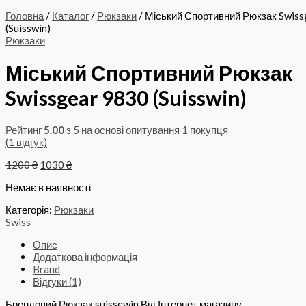
Головна
/
Каталог
/
Рюкзаки
/ Міський Спортивний Рюкзак Swiss
(Suisswin)
Рюкзаки
Міський Спортивний Рюкзак
Swissgear 9830 (Suisswin)
Рейтинг
5.00
з 5 на основі опитування
1
покупця
(
1
відгук)
Оригінальна
Поточна
1200
₴
1030
₴
ціна:
ціна:
Немає в наявності
1200 ₴.
1030 ₴.
Категорія:
Рюкзаки
Swiss
Опис
Додаткова інформація
Brand
Відгуки (1)
Брендовий Рюкзак suissewin Від Інтернет магазину