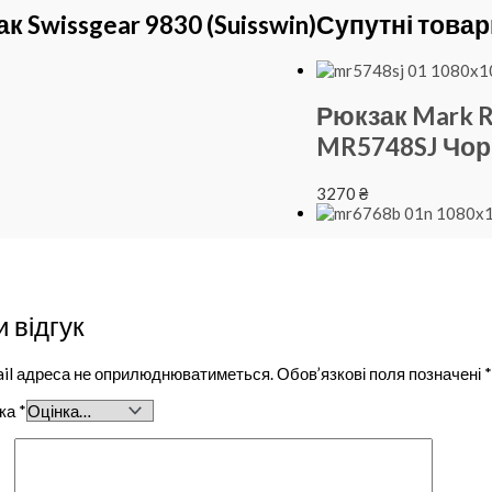
Swissgear 9830 (Suisswin)
Супутні товар
Рюкзак Mark 
MR5748SJ Чо
3270
₴
 відгук
il адреса не оприлюднюватиметься.
Обов’язкові поля позначені
*
нка
*