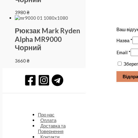
3980
₴
Рюкзак Mark Ryden
Ваш відгу
Alpha MR9000
Назва
*
Чорний
Email
*
3660
₴
Зберег
Про нас
Оплата
Доставка та
Повернення
Контакти