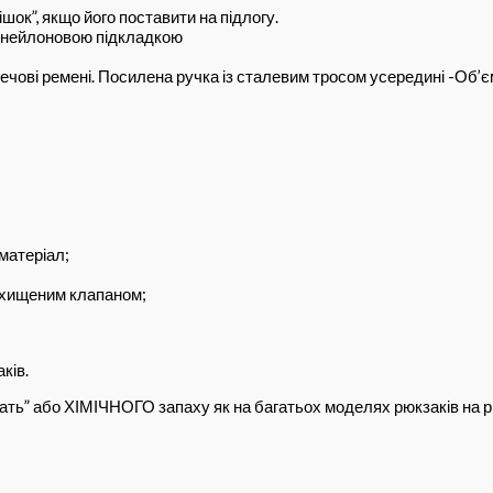
шок”, якщо його поставити на підлогу.
 з нейлоновою підкладкою
ечові ремені.
Посилена ручка із сталевим тросом усередині
-Об’єм
матеріал;
ахищеним клапаном;
ків.
чать” або ХІМІЧНОГО запаху як на багатьох моделях рюкзаків на р