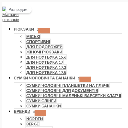
Перейти
Розпродаж!
до
вмісту
РЮКЗАКИ
МІСЬКІ
СПОРТИВНІ
ДЛЯ ПОДОРОЖЕЙ
ЖІНОЧІ РЮКЗАКИ
ДЛЯ НОУТБУКА 15.6
ДЛЯ НОУТБУКА 17
ДЛЯ НОУТБУКА 17.3
ДЛЯ НОУТБУКА 17.5
СУМКИ ЧОЛОВІЧІ ТА БАНАНКИ
СУМКИ ЧОЛОВІЧІ ПЛАНШЕТКИ НА ПЛЕЧЕ
СУМКИ ЧОЛОВІЧІ ДЛЯ ДОКУМЕНТІВ
СУМКИ ЧОЛОВІЧІ МАЛЕНЬКІ БАРСЕТКИ КЛАТЧІ
СУМКИ СЛІНГИ
СУМКИ БАНАНКИ
БРЕНДИ
NORDEN
BERGE