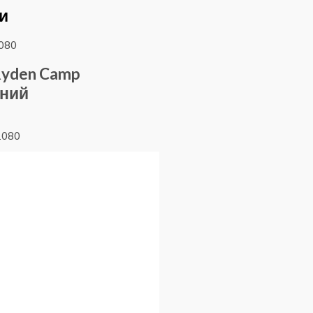
и
Ryden Camp
рний