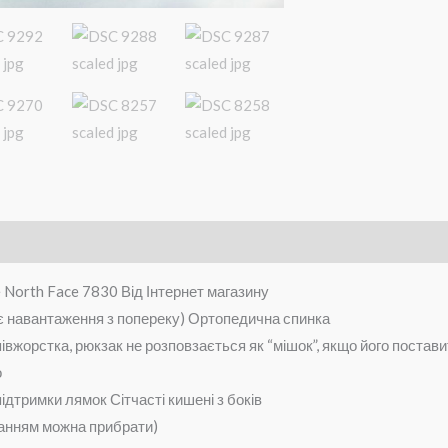
нформація
Brand
Відгуки (0)
North Face 7830 Від Інтернет магазину
є навантаження з попереку)
Ортопедична спинка
вжорстка, рюкзак не розповзається як “мішок”, якщо його поставит
о
підтримки лямок
Сітчасті кишені з боків
жанням можна прибрати)