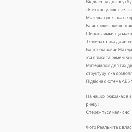
Відділення для ноутбу
Лямки регулюються з
Матеріал рюкзака не 
Блискавки захищені ві
Широкі лямки, що маю
Тканина стійка до знош
Багатошаровий Матеріа
Усі лямки та ремені вик
Матеріалом для тих ді
структуру, яка дозвол
Підвісна система ABS V
На наших рюкзаках ви 
ринку!
Стережіться неякісної 
Фото Реальні та є вла