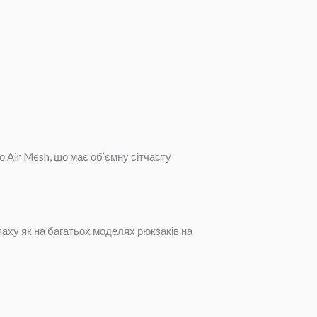
о Air Mesh, що має об’ємну сітчасту
аху як на багатьох моделях рюкзаків на