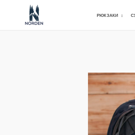
Перейти
до
РЮКЗАКИ
С
вмісту