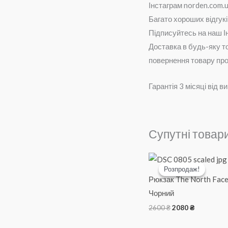
Інстаграм norden.com.
Багато хороших відгукі
Підписуйтесь на наш Ін
Доставка в будь-яку т
повернення товару прот
Гарантія 3 місяці від в
Супутні товар
Розпродаж!
Розпродаж!
Рюкзак The North Fac
Чорний
Оригінальна
Поточна
2600
₴
2080
₴
ціна:
ціна:
2600 ₴.
2080 ₴.