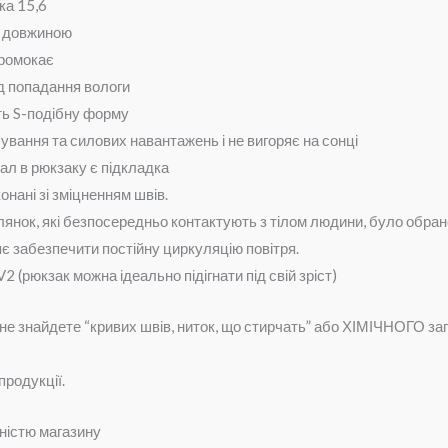
ка 15,6
а довжиною
промокає
д попадання вологи
ть S-подібну форму
ування та силових навантажень і не вигоряє на сонці
л в рюкзаку є підкладка
онані зі зміцненням швів.
лянок, які безпосередньо контактують з тілом людини, було обран
яє забезпечити постійну циркуляцію повітря.
2 (рюкзак можна ідеально підігнати під свій зріст)
не знайдете “кривих швів, ниток, що стирчать” або ХІМІЧНОГО зап
продукції.
сністю магазину