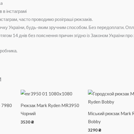
ua
в в інстаграмі
стаграм, часто проводимо розіграші рюкзаків.
очку України, будь-яким зручним способом.
Без передоплати.
Опл
ягом 14 днів без пояснення причин згідно із Законом України про
иробника.
и
e 7980
Рюкзак Mark Ryden MR3950
Чорний
Міський рюкзак Mark 
Bobby
3530
₴
3290
₴