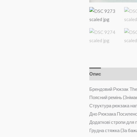
Опис
Додаткова і
Брендовий Рюкзак The 
Поясний ремінь (Зніма
Структура рюкзака напі
Дно Рюкзака Посилен
Додаткові стропи для 
Грудна стяжка (За ба