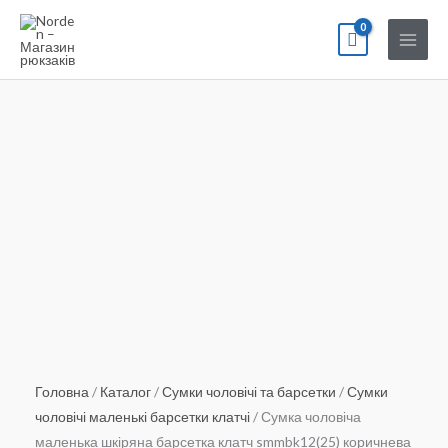
Перейти
до
вмісту
Головна
/
Каталог
/
Сумки чоловічі та барсетки
/
Сумки
чоловічі маленькі барсетки клатчі
/ Сумка чоловіча
маленька шкіряна барсетка клатч smmbk12(25) коричнева