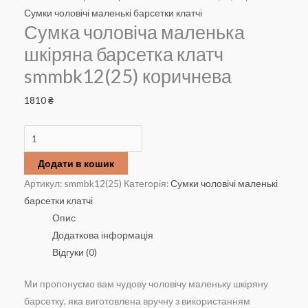
Сумки чоловічі маленькі барсетки клатчі
Сумка чоловіча маленька
шкіряна барсетка клатч
smmbk12(25) коричнева
1810
₴
Сумка
чоловіча
Додати в кошик
маленька
Артикул:
smmbk12(25)
Категорія:
Сумки чоловічі маленькі
шкіряна
барсетки клатчі
барсетка
Опис
клатч
Додаткова інформація
smmbk12(25)
Відгуки (0)
коричнева
кількість
Ми пропонуємо вам чудову чоловічу маленьку шкіряну
барсетку, яка виготовлена вручну з використанням