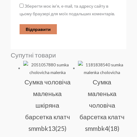
Зберегти моє ім'я, e-mail, та адресу сайту в
цьому браузері для моїх подальших коментарів.
Супутні товари
Сумка чоловіча
Сумка
маленька
маленька
шкіряна
чоловіча
барсетка клатч
барсетка клатч
smmbk13(25)
smmbk4(18)