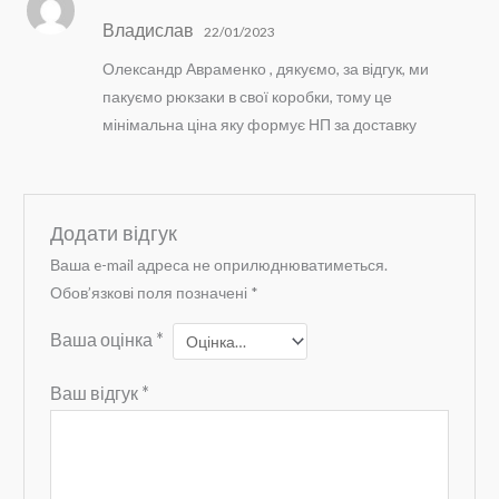
Оцінено в
5
Владислав
з 5
22/01/2023
Олександр Авраменко , дякуємо, за відгук, ми
пакуємо рюкзаки в свої коробки, тому це
мінімальна ціна яку формує НП за доставку
Додати відгук
Ваша e-mail адреса не оприлюднюватиметься.
Обов’язкові поля позначені
*
Ваша оцінка
*
Ваш відгук
*