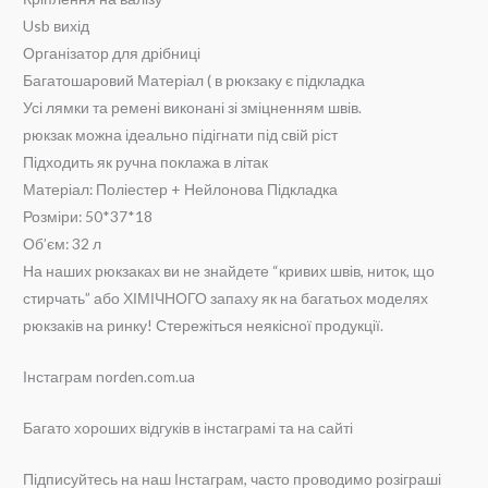
Usb вихід
Організатор для дрібниці
Багатошаровий Матеріал ( в рюкзаку є підкладка
Усі лямки та ремені виконані зі зміцненням швів.
рюкзак можна ідеально підігнати під свій ріст
Підходить як ручна поклажа в літак
Матеріал: Поліестер + Нейлонова Підкладка
Розміри: 50*37*18
Об’єм: 32 л
На наших рюкзаках ви не знайдете “кривих швів, ниток, що
стирчать” або ХІМІЧНОГО запаху як на багатьох моделях
рюкзаків на ринку! Стережіться неякісної продукції.
Інстаграм norden.com.ua
Багато хороших відгуків в інстаграмі та на сайті
Підписуйтесь на наш Інстаграм, часто проводимо розіграші