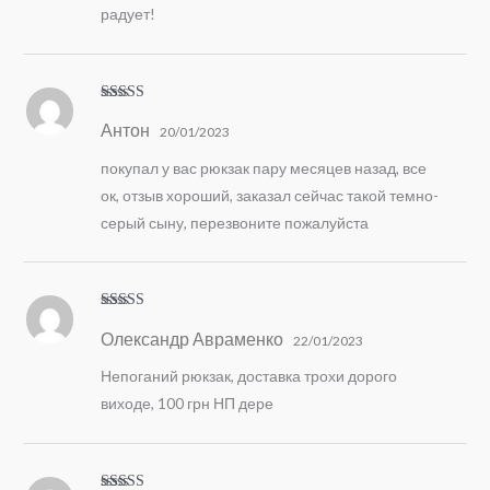
радует!
Оцінено в
5
Антон
з 5
20/01/2023
покупал у вас рюкзак пару месяцев назад, все
ок, отзыв хороший, заказал сейчас такой темно-
серый сыну, перезвоните пожалуйста
Оцінено
Олександр Авраменко
в
4
з 5
22/01/2023
Непоганий рюкзак, доставка трохи дорого
виходе, 100 грн НП дере