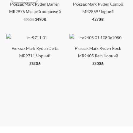
Рюкзак Mark Ryden Darren
Рюкзак Mark Ryden Combo
MR2975 Міський чоловічий
MR2859 Чорний
Оригінальна
Поточна
3900
₴
3490
₴
4270
₴
ціна:
ціна:
3900 ₴.
3490 ₴.
Рюкзак Mark Ryden Delta
Рюкзак Mark Ryden Rock
MR9711 Чорний
MR9405 Rain Чорний
3630
₴
3300
₴