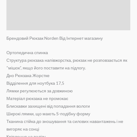
Додаткова інформація
Brand
Відгуки (6)
Брендовий Рюкзак Norden Від Інтернет магазину
Ортопедична спинка
Структура рюкзака напівжорстка, рюкзак не розповзається як
“мішок”, якщо його поставити на підлогу.
Дно Рюкзака Жорстке
Відділення для ноутбука 17,5
Лямки регулюються за довжиною
Матеріал рюкзака не промокає
Блискавки захищені від попадання вологи
Широкі лямки, що мають S-подібну форму
Тканина стійка до зношування та силових навантажень і не
вигоряє на сонці
Кріплення на валізу