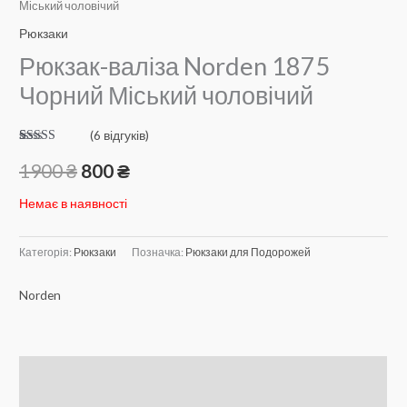
Міський чоловічий
Рюкзаки
Рюкзак-валіза Norden 1875
Чорний Міський чоловічий
(
6
відгуків)
Рейтинг
6
4.83
з 5 на
Оригінальна
Поточна
1900
₴
800
₴
основі
опитування
ціна:
ціна:
покупців
Немає в наявності
1900 ₴.
800 ₴.
Категорія:
Рюкзаки
Позначка:
Рюкзаки для Подорожей
Norden
Опис