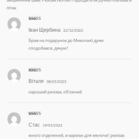
літак
Оцінено в
5
Іван Щербина
з 5
22/12/2022
Брав на подарунок до Миколая) дуже
сподобався, дякую!
Оцінено в
5
Віталя
з 5
08/01/2023
хароший рюкзак, об’ємний
Оцінено в
5
Стас
з 5
19/01/2023
много отделений, и карман для мелочи! рюкзак