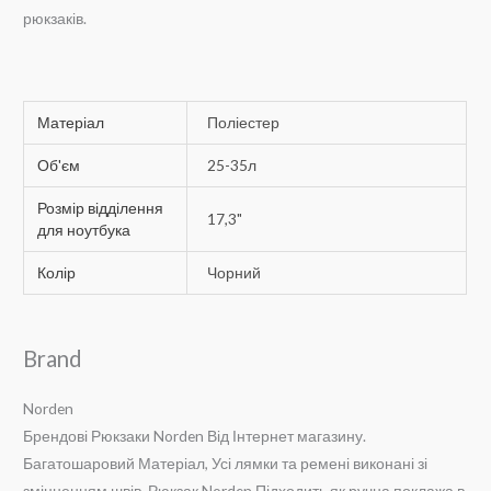
рюкзаків.
Матеріал
Поліестер
Об'єм
25-35л
Розмір відділення
17,3"
для ноутбука
Колір
Чорний
Brand
Norden
Брендові Рюкзаки Norden Від Інтернет магазину.
Багатошаровий Матеріал, Усі лямки та ремені виконані зі
зміцненням швів. Рюкзак Norden Підходить як ручна поклажа в