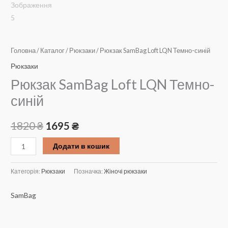
Головна
/
Каталог
/
Рюкзаки
/ Рюкзак SamBag Loft LQN Темно-синій
Рюкзаки
Рюкзак SamBag Loft LQN Темно-
синій
Оригінальна
Поточна
1820
₴
1695
₴
ціна:
ціна:
Рюкзак
Додати в кошик
SamBag
1820 ₴.
1695 ₴.
Loft
Категорія:
Рюкзаки
Позначка:
Жіночі рюкзаки
LQN
Темно-
SamBag
синій
кількість