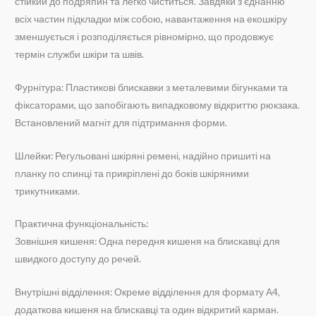
стійкий до подряпин та легко чиститься. Завдяки з’єднанню
всіх частин підкладки між собою, навантаження на екошкіру
зменшується і розподіляється рівномірно, що продовжує
термін служби шкіри та швів.
Фурнітура: Пластикові блискавки з металевими бігунками та
фіксаторами, що запобігають випадковому відкриттю рюкзака.
Встановлений магніт для підтримання форми.
Шлейки: Регульовані шкіряні ремені, надійно пришиті на
планку по спинці та прикріплені до боків шкіряними
трикутниками.
Практична функціональність:
Зовнішня кишеня: Одна передня кишеня на блискавці для
швидкого доступу до речей.
Внутрішні відділення: Окреме відділення для формату А4,
додаткова кишеня на блискавці та один відкритий карман.