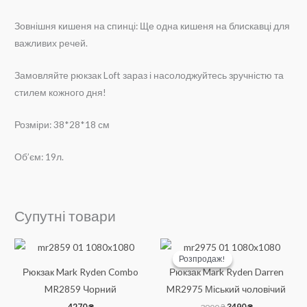
Зовнішня кишеня на спинці: Ще одна кишеня на блискавці для
важливих речей.
Замовляйте рюкзак Loft зараз і насолоджуйтесь зручністю та
стилем кожного дня!
Розміри: 38*28*18 см
Об’єм: 19л.
Супутні товари
Розпродаж!
Розпродаж!
Рюкзак Mark Ryden Combo
Рюкзак Mark Ryden Darren
MR2859 Чорний
MR2975 Міський чоловічий
Оригінальна
Поточна