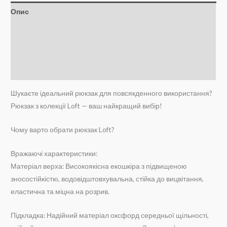
Опис
Додаткова інформація
Brand
Відгуки (0)
Шукаєте ідеальний рюкзак для повсякденного використання?
Рюкзак з колекції Loft — ваш найкращий вибір!
Чому варто обрати рюкзак Loft?
Вражаючі характеристики:
Матеріал верха: Високоякісна екошкіра з підвищеною
зносостійкістю, водовідштовхувальна, стійка до вицвітання,
еластична та міцна на розрив.
Підкладка: Надійний матеріал оксфорд середньої щільності,