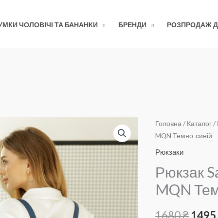
УМКИ ЧОЛОВІЧІ ТА БАНАНКИ
БРЕНДИ
РОЗПРОДАЖ Д
Головна
/
Каталог
/
MQN Темно-синій
Рюкзаки
Рюкзак S
MQN Тем
Ориг
1680
₴
149