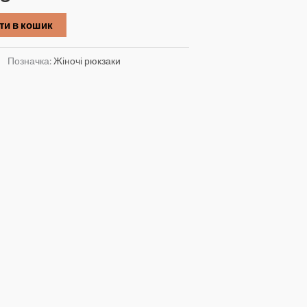
ціна:
ти в кошик
₴.
1495 ₴.
Позначка:
Жіночі рюкзаки