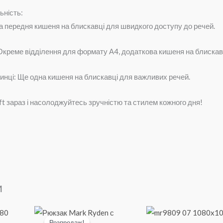
ьність:
 передня кишеня на блискавці для швидкого доступу до речей.
 Окреме відділення для формату А4, додаткова кишеня на блискавц
инці: Ще одна кишеня на блискавці для важливих речей.
t зараз і насолоджуйтесь зручністю та стилем кожного дня!
и
Розпродаж!
Розпродаж!