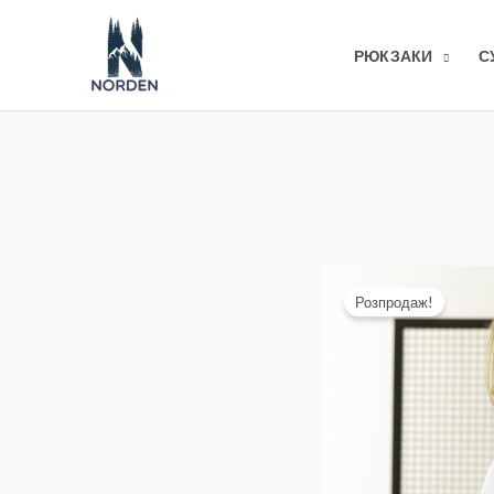
Перейти
до
РЮКЗАКИ
С
вмісту
Розпродаж!