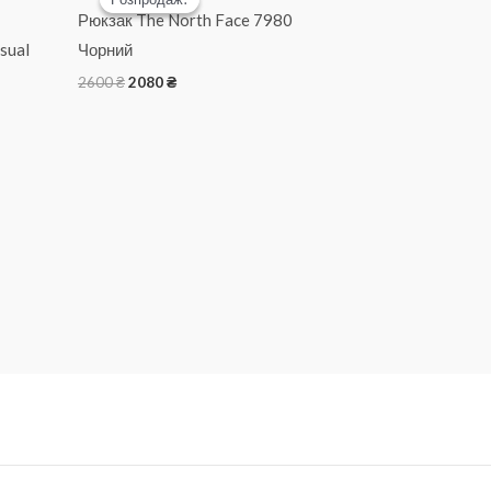
Рюкзак The North Face 7980
sual
Чорний
Оригінальна
Поточна
2600
₴
2080
₴
ціна:
ціна:
2600 ₴.
2080 ₴.