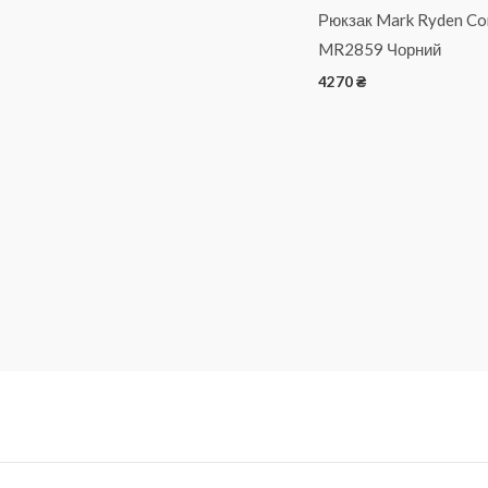
Рюкзак Mark Ryden C
MR2859 Чорний
4270
₴