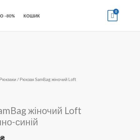
О -80%
КОШИК
Рюкзаки
/ Рюкзак SamBag жіночий Loft
amBag жіночий Loft
но-синій
інальна
Поточна
5
₴