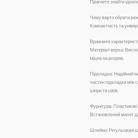
Прагнете знайти ідеал
Чому варто обрати рюк
Компактність та уніве
Вражаючі характерист
Матеріал верха: Висок
міцна на розрив.
Підкладка: Надійний ма
частин підкладки між 
шкіри та швів.
Фурнітура: Пластикові
Встановлений магніт д
Шлейки: Регульовані шк