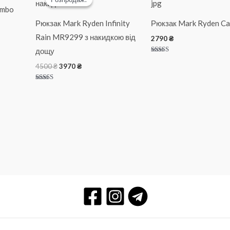
ombo
Рюкзак Mark Ryden Infinity
Рюкзак Mark Ryden Ca
Rain MR9299 з накидкою від
2790
₴
дощу
Оцінено в
Оригінальна
Поточна
4500
₴
3970
₴
5.00
з 5
ціна:
ціна:
4500 ₴.
3970 ₴.
Оцінено в
5.00
з 5