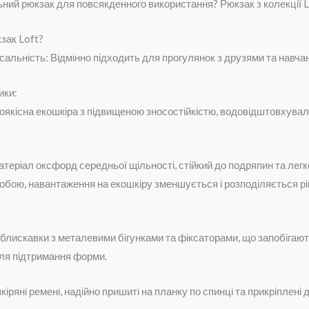
ьний рюкзак для повсякденного використання? Рюкзак з колекції 
зак Loft?
рсальність: Відмінно підходить для прогулянок з друзями та навч
ики:
оякісна екошкіра з підвищеною зносостійкістю, водовідштовхуваль
теріал оксфорд середньої щільності, стійкий до подряпин та легк
собою, навантаження на екошкіру зменшується і розподіляється р
 блискавки з металевими бігунками та фіксаторами, що запобігаю
ля підтримання форми.
іряні ремені, надійно пришиті на планку по спинці та прикріплені 