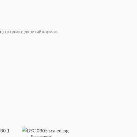
і та один відкритий карман.
Розпродаж!
Розпродаж!