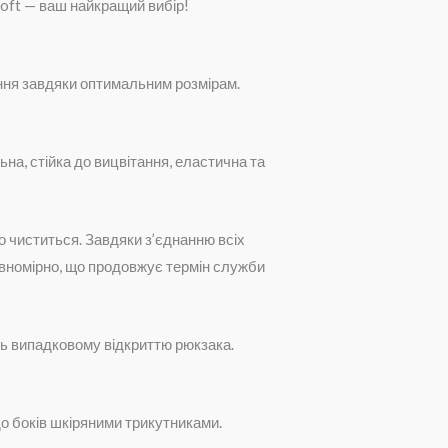
Loft — ваш найкращий вибір!
ання завдяки оптимальним розмірам.
на, стійка до вицвітання, еластична та
о чиститься. Завдяки з’єднанню всіх
івномірно, що продовжує термін служби
ть випадковому відкриттю рюкзака.
до боків шкіряними трикутниками.