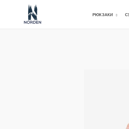
Перейти
до
РЮКЗАКИ
С
вмісту