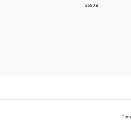
2550
₴
Про 