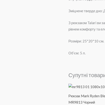
Зміцнене тверде дно: Д
З рюкзаком Talari ви 
рівнем комфорту та ел
Розміри: 25*20*10 см.
Об’єм: 5 л.
Супутні товар
Рюкзак Mark Ryden Bl
MR9813 Чорний