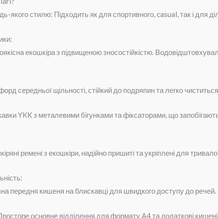
lari?
ь-якого стилю: Підходить як для спортивного, casual, так і для діл
ики:
оякісна екошкіра з підвищеною зносостійкістю. Водовідштовхуваль
орд середньої щільності, стійкий до подряпин та легко чиститься
скавки YKK з металевими бігунками та фіксаторами, що запобігают
іряні ремені з екошкіри, надійно пришиті та укріплені для тривалої
ьність:
на передня кишеня на блискавці для швидкого доступу до речей.
 Просторе основне відділення для формату А4 та додаткові кишені 