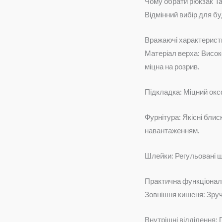
Чому обрати рюкзак Ta
Відмінний вибір для буд
Вражаючі характерист
Матеріал верха: Висок
міцна на розрив.
Підкладка: Міцний оксф
Фурнітура: Якісні бли
навантаженням.
Шлейки: Регульовані шк
Практична функціонал
Зовнішня кишеня: Зруч
Внутрішні відділення: