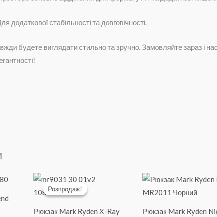
ля додаткової стабільності та довговічності.
завжди будете виглядати стильно та зручно. Замовляйте зараз і 
егантності!
и
Розпродаж!
Розпродаж!
end
Рюкзак Mark Ryden X-Ray
Рюкзак Mark Ryden Ni