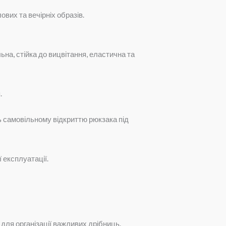
ових та вечірніх образів.
на, стійка до вицвітання, еластична та
.
ь самовільному відкриттю рюкзака під
 експлуатації.
для організації важливих дрібниць.