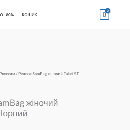
О -80%
КОШИК
Рюкзаки
/ Рюкзак SamBag жіночий Talari ST
amBag жіночий
 Чорний