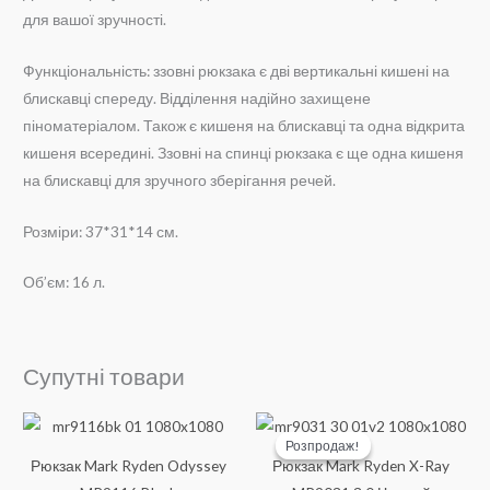
для вашої зручності.
Функціональність: ззовні рюкзака є дві вертикальні кишені на
блискавці спереду. Відділення надійно захищене
піноматеріалом. Також є кишеня на блискавці та одна відкрита
кишеня всередині. Ззовні на спинці рюкзака є ще одна кишеня
на блискавці для зручного зберігання речей.
Розміри: 37*31*14 см.
Об’єм: 16 л.
Супутні товари
Розпродаж!
Розпродаж!
Рюкзак Mark Ryden Odyssey
Рюкзак Mark Ryden X-Ray