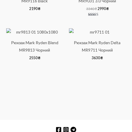
MR9116 Black
MR9031 3.0 Чорний
Оригінальна
Поточна
2190
₴
3340
₴
2990
₴
ціна:
ціна:
3340 ₴.
2990 ₴.
Оцінено в
5.00
з 5
Рюкзак Mark Ryden Blend
Рюкзак Mark Ryden Delta
MR9813 Чорний
MR9711 Чорний
2550
₴
3630
₴