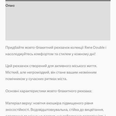
кількість
Опис
Додаткова інформація
Brand
Відгуки (0)
Придбайте жовто-блакитний рюкзачок колекції Rene Double і
насолоджуйтесь комфортом та стилем у кожному дні!
Цей рюкзачок створений для активного міського життя.
Місткий, але негроміздкий, він стане вашим незмінним
помічником у сучасних ритмах міста.
Основні характеристики жовто-блакитного рюкзака:
Матеріал верху: новітня екошкіра підвищеного рівня
зносостійкості. Водовідштовхувальна, стійка до вицвітання,
еластична та міцна на розрив, що забезпечує довговічність і