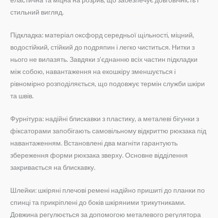
стильний вигляд.
Підкладка: матеріал оксфорд середньої щільності, міцний,
водостійкий, стійкий до подряпин і легко чиститься. Нитки з
нього не вилазять. Завдяки з’єднанню всіх частин підкладки
між собою, навантаження на екошкіру зменшується і
рівномірно розподіляється, що подовжує термін служби шкіри
та швів.
Фурнітура: надійні блискавки з пластику, а металеві бігунки з
фіксаторами запобігають самовільному відкриттю рюкзака під
навантаженням. Встановлені два магніти гарантують
збереження форми рюкзака зверху. Основне відділення
закривається на блискавку.
Шлейки: шкіряні плечові ремені надійно пришиті до планки по
спинці та прикріплені до боків шкіряними трикутниками.
Довжина регулюється за допомогою металевого регулятора