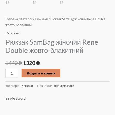
Головна
/
Каталог
/
Рюкзаки
/ Рюкзак SamBag жіночий Rene Double
жовто-блакитний
Рюкзаки
Рюкзак SamBag жіночий Rene
Double жовто-блакитний
Оригінальна
Поточна
1440
₴
1320
₴
ціна:
ціна:
Рюкзак
Додати в кошик
SamBag
1440 ₴.
1320 ₴.
жіночий
Категорія:
Рюкзаки
Позначка:
Жіночі рюкзаки
Rene
Double
Single Sword
жовто-
блакитний