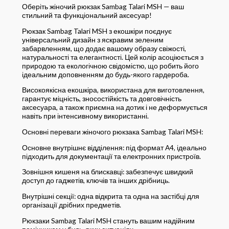
Оберіть жіночий рюкзак Sambag Talari MSH — ваш
стильний та функціональний аксесуар!
Рюкзак Sambag Talari MSH з екошкіри поєднує
універсальний дизайн з яскравим зеленим
забарвленням, що додає вашому образу свіжості,
натуральності та елегантності. Цей колір асоціюється з
природою та екологічною свідомістю, що робить його
ідеальним доповненням до будь-якого гардероба.
Високоякісна екошкіра, використана для виготовлення,
гарантує міцність, зносостійкість та довговічність
аксесуара, а також приємна на дотик і не деформується
навіть при інтенсивному використанні.
Основні переваги жіночого рюкзака Sambag Talari MSH:
Основне внутрішнє відділення: під формат A4, ідеально
підходить для документації та електронних пристроїв.
Зовнішня кишеня на блискавці: забезпечує швидкий
доступ до гаджетів, ключів та інших дрібниць.
Внутрішні секції: одна відкрита та одна на застібці для
організації дрібних предметів.
Рюкзаки Sambag Talari MSH стануть вашим надійним