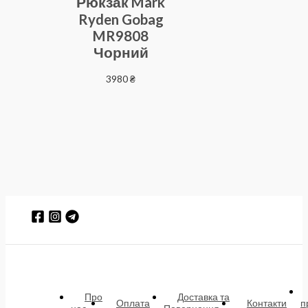
Рюкзак Mark
Ryden Gobag
MR9808
Чорний
3980
₴
Про
Доставка та
Оплата
Контакти
п