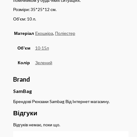
помічником у будь-яких ситуаціях.
Розміри: 35*25*12 см.
Об’єм: 10 л.
Матеріал
Екошкіра
,
Поліестер
Об'єм
10-15л
Колір
Зелений
Brand
SamBag
Брендові Рюкзаки Sambag Від Інтернет магазину.
Відгуки
Відгуків немає, поки що.