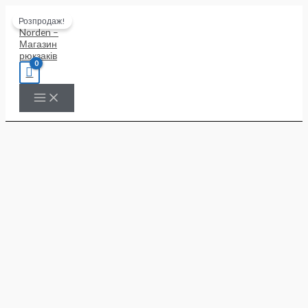
Перейти
Розпродаж!
до
вмісту