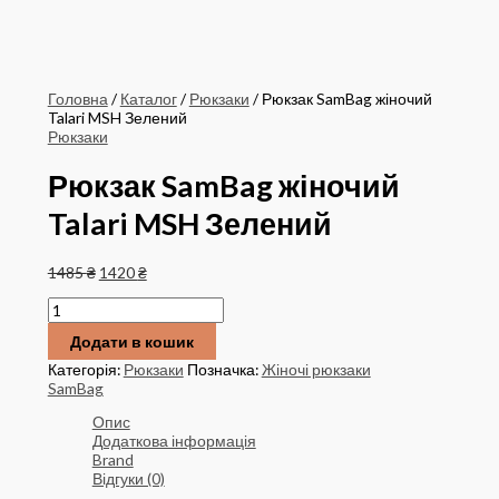
Головна
/
Каталог
/
Рюкзаки
/ Рюкзак SamBag жіночий
Talari MSH Зелений
Рюкзаки
Рюкзак SamBag жіночий
Talari MSH Зелений
Оригінальна
Поточна
1485
₴
1420
₴
ціна:
ціна:
Рюкзак
1485 ₴.
1420 ₴.
SamBag
Додати в кошик
жіночий
Talari
Категорія:
Рюкзаки
Позначка:
Жіночі рюкзаки
MSH
SamBag
Зелений
кількість
Опис
Додаткова інформація
Brand
Відгуки (0)