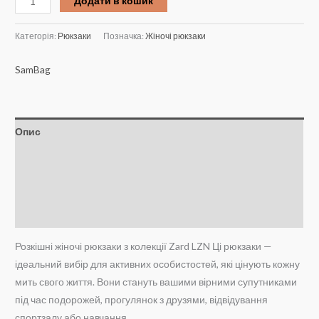
Додати в кошик
жіночий
2275 ₴.
2195 ₴.
SamBag
Категорія:
Рюкзаки
Позначка:
Жіночі рюкзаки
Zard
LZN
SamBag
Червоний
кількість
Опис
Додаткова інформація
Brand
Відгуки (0)
Розкішні жіночі рюкзаки з колекції Zard LZN Ці рюкзаки —
ідеальний вибір для активних особистостей, які цінують кожну
мить свого життя. Вони стануть вашими вірними супутниками
під час подорожей, прогулянок з друзями, відвідування
спортзалу або навчання.