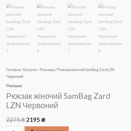
Головна
/
Каталог
/
Рюкзаки
/ Рюкзак жіночий SamBag Zard LZN
Червоний
Рюкзаки
Рюкзак жіночий SamBag Zard
LZN Червоний
Оригінальна
Поточна
2275
₴
2195
₴
ціна:
ціна:
Рюкзак